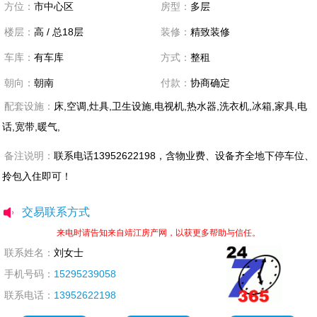
方位：
市中心区
房型：
多层
楼层：
高 / 总18层
装修：
精致装修
车库：
有车库
方式：
整租
朝向：
朝南
付款：
协商确定
配套设施：
床,空调,灶具,卫生设施,电视机,热水器,洗衣机,冰箱,家具,电
话,宽带,暖气,
备注说明：
联系电话13952622198，含物业费、设备齐全地下停车位、
拎包入住即可！
交易联系方式
来电时请告知来自靖江房产网，以获更多帮助与信任。
联系姓名：
刘女士
手机号码：
15295239058
联系电话：
13952622198