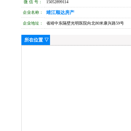
微 信 号：
15052899114
靖江顺达房产
企业名称：
企业地址：
省靖中东隔壁光明医院向北80米康兴路59号
所在位置 ▽