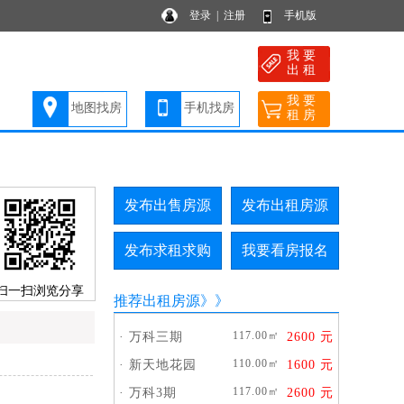
登录
|
注册
手机版
我 要
出 租
我 要
地图找房
手机找房
租 房
发布出售房源
发布出租房源
发布求租求购
我要看房报名
扫一扫浏览分享
推荐出租房源
》》
117.00㎡
·
万科三期
2600 元
110.00㎡
·
新天地花园
1600 元
117.00㎡
·
万科3期
2600 元