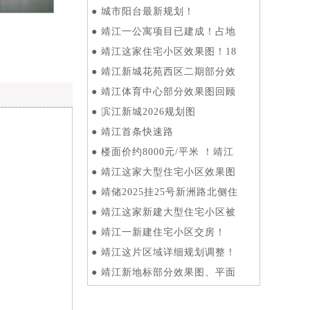
●
城市阳台最新规划！
●
靖江一公寓项目已建成！占地
●
靖江这家住宅小区效果图！18
●
靖江新城花苑西区二期部分效
●
靖江体育中心部分效果图回顾
●
滨江新城2026规划图
●
靖江首条快速路
●
楼面价约8000元/平米 ！靖江
●
靖江这家大型住宅小区效果图
●
靖储2025挂25号新洲路北侧住
●
靖江这家新建大型住宅小区被
●
靖江一新建住宅小区交房！
●
靖江这片区域详细规划调整！
●
靖江新地标部分效果图、平面