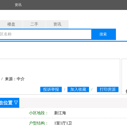
资讯
楼盘
二手
资讯
区名称
搜索
 / 来源：中介
投诉举报
/
加入收藏
/
打印房源
在位置
▽
小区地段：
新江海
户型结构：
1室1厅1卫