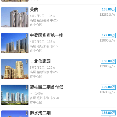
美的
165.80万
12281元/㎡
4室2厅2卫 | 135㎡
高层 精致装修 中/25
市中心区
中梁国宾府第一排
172.80万
12800元/㎡
4室2厅2卫 | 135㎡
高层 毛坯未装 低/15
市中心区
，龙信家园
156.00万
12380元/㎡
3室2厅2卫 | 126㎡
高层 精致装修 中/25
市中心区
碧桂园二期首付低
199.00万
13630元/㎡
－ | 146㎡
多层 毛坯未装 未知/0
市中心区
御水湾二期
155.80万