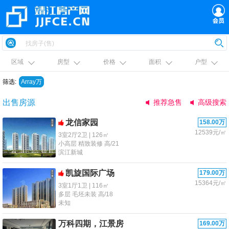
区域
房型
价格
面积
户型
筛选:
Array万
出售房源
推荐急售
高级搜索
龙信家园
158.00万
12539元/㎡
3室2厅2卫 | 126㎡
小高层 精致装修 高/21
滨江新城
凯旋国际广场
179.00万
15364元/㎡
3室1厅1卫 | 116㎡
多层 毛坯未装 高/18
未知
万科四期，江景房
169.00万