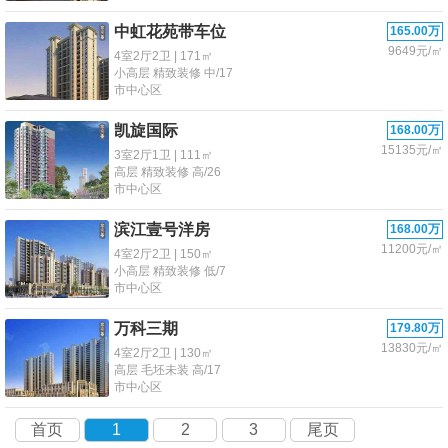
中虹花苑带车位
165.00万
9649元/㎡
4室2厅2卫 | 171㎡
小高层 精致装修 中/17
市中心区
凯旋国际
168.00万
15135元/㎡
3室2厅1卫 | 111㎡
高层 精致装修 高/26
市中心区
滨江壹号洋房
168.00万
11200元/㎡
4室2厅2卫 | 150㎡
小高层 精致装修 低/7
市中心区
万科三期
179.80万
13830元/㎡
4室2厅2卫 | 130㎡
高层 毛坯未装 高/17
市中心区
首页
1
2
3
尾页