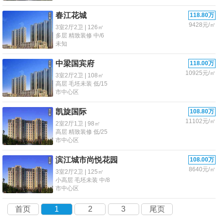
春江花城
118.80万
9428元/㎡
3室2厅2卫 | 126㎡
多层 精致装修 中/6
未知
中梁国宾府
118.00万
10925元/㎡
3室2厅2卫 | 108㎡
高层 毛坯未装 低/15
市中心区
凯旋国际
108.80万
11102元/㎡
2室2厅1卫 | 98㎡
高层 精致装修 低/25
市中心区
滨江城市尚悦花园
108.00万
8640元/㎡
3室2厅2卫 | 125㎡
小高层 毛坯未装 中/8
市中心区
首页
1
2
3
尾页