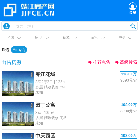
区域
房型
价格
面积
户型
筛选:
Array万
出售房源
推荐急售
高级搜索
春江花城
118.00万
9593元/㎡
3室2厅2卫 | 123㎡
多层 精致装修 中/6
未知
园丁公寓
108.00万
8000元/㎡
3室 | 135㎡
多层 精致装修 高/6
未知
中天西区
103.00万