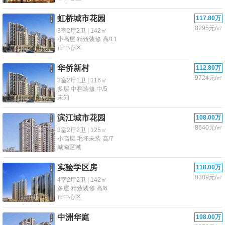
虹桥城市花园
117.80万
8295元/㎡
3室2厅2卫 | 142㎡
小高层 精致装修 高/11
市中心区
华侨新村
112.80万
9724元/㎡
3室2厅1卫 | 116㎡
多层 中档装修 中/5
未知
滨江城市花园
108.00万
8640元/㎡
3室2厅2卫 | 125㎡
小高层 毛坯未装 高/7
城南区域
实验学区房
118.00万
8309元/㎡
4室2厅2卫 | 142㎡
多层 精致装修 高/6
市中心区
中洲华庭
108.00万