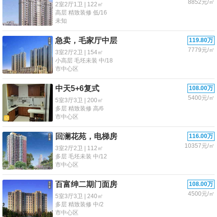
8852元/㎡
2室2厅1卫 | 122㎡
高层 精致装修 低/16
未知
急卖，毛家厅中层
119.80万
7779元/㎡
3室2厅2卫 | 154㎡
小高层 毛坯未装 中/18
市中心区
中天5+6复式
108.00万
5400元/㎡
5室3厅3卫 | 200㎡
多层 精致装修 高/6
市中心区
回澜花苑，电梯房
116.00万
10357元/㎡
3室2厅2卫 | 112㎡
多层 毛坯未装 中/12
市中心区
百富绅二期门面房
108.00万
4500元/㎡
5室3厅3卫 | 240㎡
多层 精致装修 中/2
市中心区